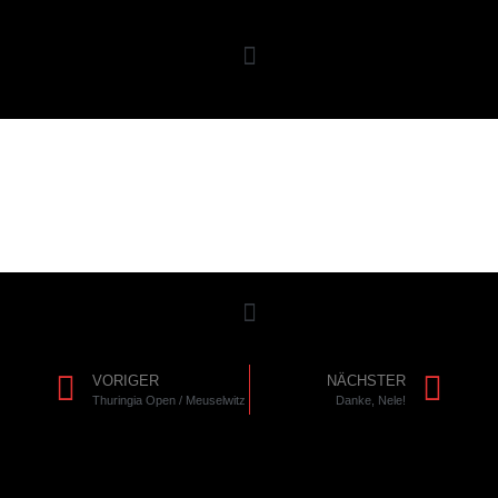
VORIGER
NÄCHSTER
Thuringia Open / Meuselwitz
Danke, Nele!