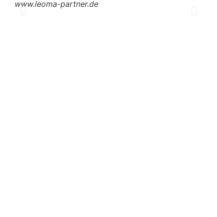
www.leoma-partner.de
www
hei
1/