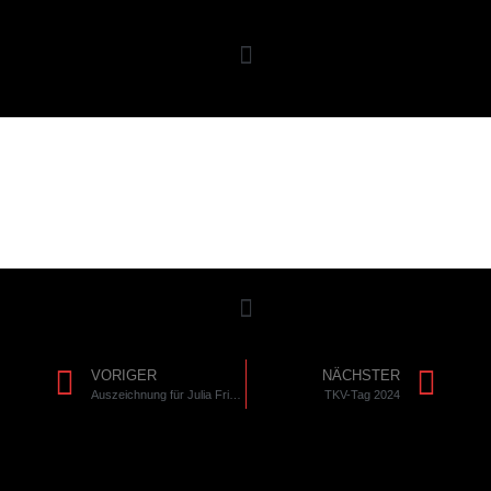
VORIGER
NÄCHSTER
Auszeichnung für Julia Friedensohn
TKV-Tag 2024