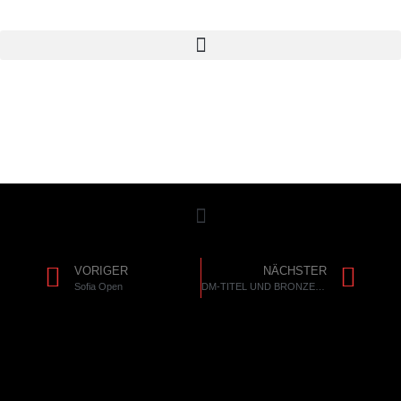
VORIGER
NÄCHSTER
Sofia Open
DM-TITEL UND BRONZE IM GEPÄCK