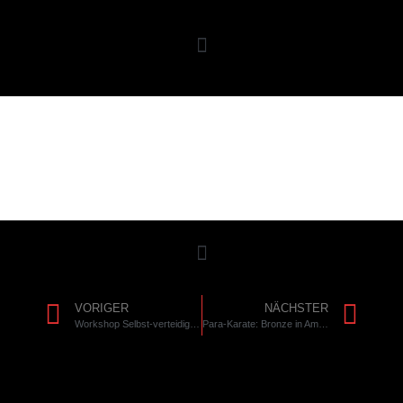
VORIGER
NÄCHSTER
Workshop Selbst-verteidigung
Para-Karate: Bronze in Amsterdam